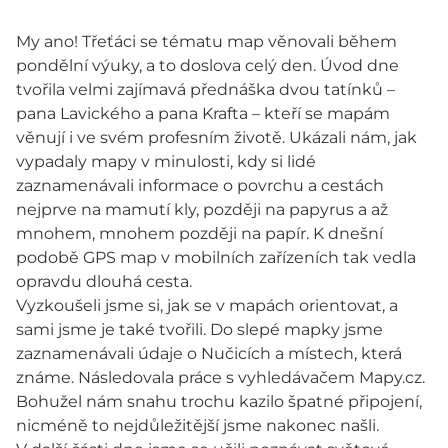
My ano! Třeťáci se tématu map věnovali během
pondělní výuky, a to doslova celý den. Úvod dne
tvořila velmi zajímavá přednáška dvou tatínků –
pana Lavického a pana Krafta – kteří se mapám
věnují i ve svém profesním životě. Ukázali nám, jak
vypadaly mapy v minulosti, kdy si lidé
zaznamenávali informace o povrchu a cestách
nejprve na mamutí kly, později na papyrus a až
mnohem, mnohem později na papír. K dnešní
podobě GPS map v mobilních zařízeních tak vedla
opravdu dlouhá cesta.
Vyzkoušeli jsme si, jak se v mapách orientovat, a
sami jsme je také tvořili. Do slepé mapky jsme
zaznamenávali údaje o Nučicích a místech, která
známe. Následovala práce s vyhledávačem Mapy.cz.
Bohužel nám snahu trochu kazilo špatné připojení,
nicméně to nejdůležitější jsme nakonec našli.