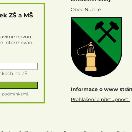
Obec Nučice
nek ZŠ a MŠ
stavíme novou
de informováni.
inkách na ZŠ
Informace o www strá
s
podmínkami
.
Prohlášení o přístupnosti