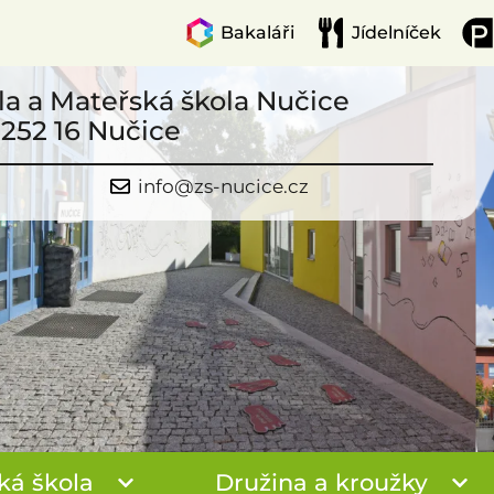
Bakaláři
Jídelníček
la a Mateřská škola Nučice
 252 16 Nučice
info@zs-nucice.cz
ká škola
Družina a kroužky