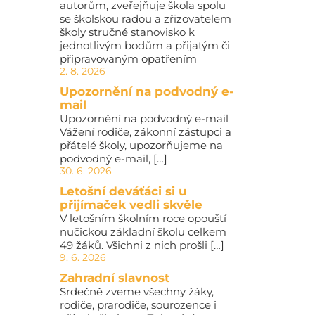
autorům, zveřejňuje škola spolu
se školskou radou a zřizovatelem
školy stručné stanovisko k
jednotlivým bodům a přijatým či
připravovaným opatřením
2. 8. 2026
Upozornění na podvodný e-
mail
Upozornění na podvodný e-mail
Vážení rodiče, zákonní zástupci a
přátelé školy, upozorňujeme na
podvodný e-mail, […]
30. 6. 2026
Letošní deváťáci si u
přijímaček vedli skvěle
V letošním školním roce opouští
nučickou základní školu celkem
49 žáků. Všichni z nich prošli […]
9. 6. 2026
Zahradní slavnost
Srdečně zveme všechny žáky,
rodiče, prarodiče, sourozence i