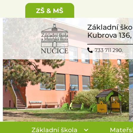
ZŠ & MŠ
Základní ško
Kubrova 136,
733 711 290.
Základní škola
Mateřs