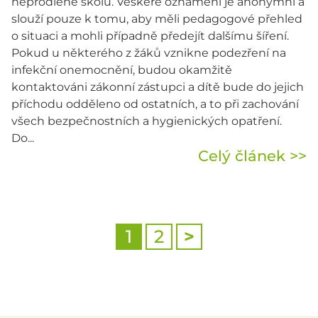
neprodleně školu. Veškeré oznámení je anonymní a
slouží pouze k tomu, aby měli pedagogové přehled
o situaci a mohli případně předejít dalšímu šíření.
Pokud u některého z žáků vznikne podezření na
infekční onemocnění, budou okamžitě
kontaktováni zákonní zástupci a dítě bude do jejich
příchodu odděleno od ostatních, a to při zachování
všech bezpečnostních a hygienických opatření.
Do...
Celý článek >>
1
2
>