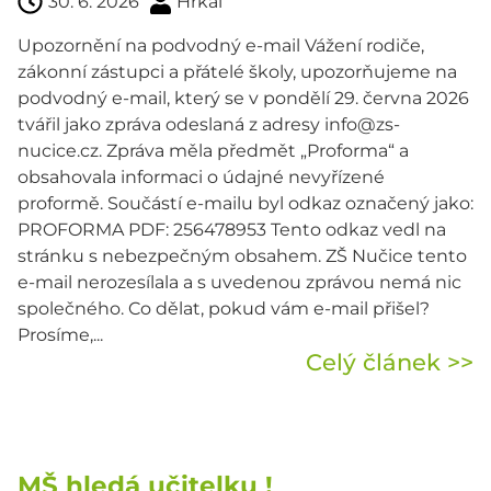
30. 6. 2026
Hrkal
Upozornění na podvodný e-mail Vážení rodiče,
zákonní zástupci a přátelé školy, upozorňujeme na
podvodný e-mail, který se v pondělí 29. června 2026
tvářil jako zpráva odeslaná z adresy info@zs-
nucice.cz. Zpráva měla předmět „Proforma“ a
obsahovala informaci o údajné nevyřízené
proformě. Součástí e-mailu byl odkaz označený jako:
PROFORMA PDF: 256478953 Tento odkaz vedl na
stránku s nebezpečným obsahem. ZŠ Nučice tento
e-mail nerozesílala a s uvedenou zprávou nemá nic
společného. Co dělat, pokud vám e-mail přišel?
Prosíme,...
Celý článek >>
MŠ hledá učitelku !