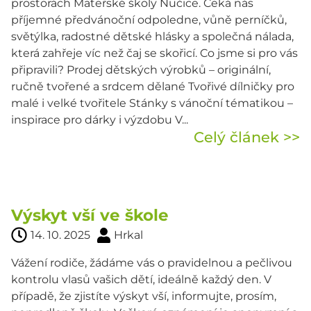
prostorách Mateřské školy Nučice. Čeká nás
příjemné předvánoční odpoledne, vůně perníčků,
světýlka, radostné dětské hlásky a společná nálada,
která zahřeje víc než čaj se skořicí. Co jsme si pro vás
připravili? Prodej dětských výrobků – originální,
ručně tvořené a srdcem dělané Tvořivé dílničky pro
malé i velké tvořitele Stánky s vánoční tématikou –
inspirace pro dárky i výzdobu V...
Celý článek >>
Výskyt vší ve škole
14. 10. 2025
Hrkal
Vážení rodiče, žádáme vás o pravidelnou a pečlivou
kontrolu vlasů vašich dětí, ideálně každý den. V
případě, že zjistíte výskyt vší, informujte, prosím,