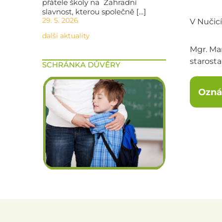
přátele školy na Zahradní
slavnost, kterou společně […]
29. 5. 2026
V Nučicí
další aktuality
Mgr. Mar
starost
SCHRÁNKA DŮVĚRY
Ozná