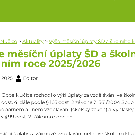
 Nučice
>
Aktuality
>
Výše měsíční úplaty ŠD a školního 
e měsíční úplaty ŠD a škol
lním roce 2025/2026
. 2025
Editor
 Obce Nučice rozhodl o výši úplaty za vzdělávání ve škol
a odst. 4, dále podle § 165 odst. 2 zákona č. 561/2004 Sb.,
odborném a jiném vzdělávání (školský zákon) a Vyhlášky 
s § 99 odst. 2. Zákona o obcích.
síční úplaty za zájmové vzdělávání nebo ve školním klub