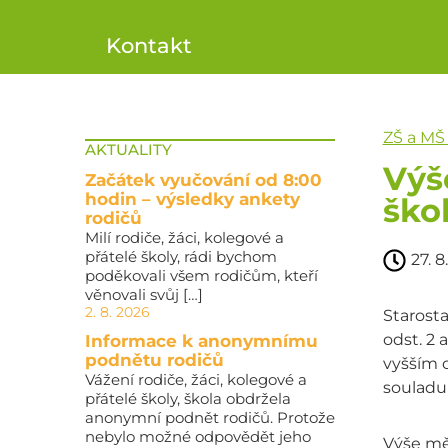
Kontakt
ZŠ a MŠ
AKTUALITY
Výš
Začátek vyučování od 8:00
hodin – výsledky ankety
ško
rodičů
Milí rodiče, žáci, kolegové a
přátelé školy, rádi bychom
27. 8
poděkovali všem rodičům, kteří
věnovali svůj […]
2. 8. 2026
Starosta
odst. 2 
Informace k anonymnímu
podnětu rodičů
vyšším 
Vážení rodiče, žáci, kolegové a
souladu 
přátelé školy, škola obdržela
anonymní podnět rodičů. Protože
nebylo možné odpovědět jeho
Výše mě