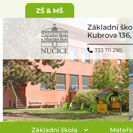
ZŠ & MŠ
Základní ško
Kubrova 136,
733 711 290.
Základní škola
Mateřs