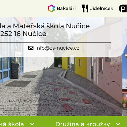
Bakaláři
Jídelníček
la a Mateřská škola Nučice
 252 16 Nučice
info@zs-nucice.cz
ká škola
Družina a kroužky