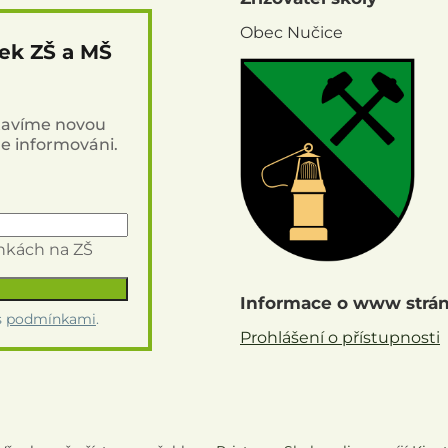
Obec Nučice
nek ZŠ a MŠ
stavíme novou
de informováni.
inkách na ZŠ
Informace o www strá
s
podmínkami
.
Prohlášení o přístupnosti