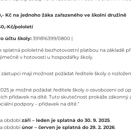
,- Kč na jednoho žáka zařazeného ve školní družině
50,-Kč/pololetí
lo účtu školy:
391816399/0800 |
e splatná pololetně bezhotovostní platbou na základě př
jimečně v hotovosti u hospodářky školy.
zástupci mají možnost požádat ředitele školy o rozložen
 2025 je možné požádat ředitele školy o osvobození od úp
ících přídavek na dítě. Tuto skutečnost prokáže zákonn
ociální podpory – přídavek na dítě.“
za období
září – leden je splatná do 30. 9. 2025
.
za období
únor – červen je splatná do 29. 2. 2026
.