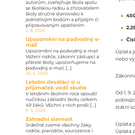
autorům, zveřejňuje škola spolu
se školskou radou a zřizovatelem
školy stručné stanovisko k
450
jednotlivým bodům a přijatým či
připravovaným opatřením
2.2
2. 8. 2026
Upozornění na podvodný e-
Čís
mail
Upozornění na podvodný e-mail
Úplata j
Vážení rodiče, zákonní zástupci a
nebo vý
přátelé školy, upozorňujeme na
podvodný e-mail, […]
30. 6. 2026
Zákonní 
Letošní deváťáci si u
přijímaček vedli skvěle
Od 1. 9.
V letošním školním roce opouští
nučickou základní školu celkem
pobíraj
49 žáků. Všichni z nich prošli […]
státní s
9. 6. 2026
Zahradní slavnost
Úplata 
Srdečně zveme všechny žáky,
rodiče, prarodiče, sourozence i
Úplata 