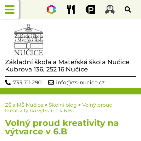
Základní škola a Mateřská škola Nučice
Kubrova 136, 252 16 Nučice
733 711 290.
info@zs-nucice.cz
ZŠ a MŠ Nučice
>
Školní blog
>
Volný proud
kreativity na výtvarce v 6.B
Volný proud kreativity na
výtvarce v 6.B