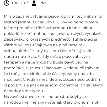
8. 10. 2025
Hrkal
Mimo zadané výtvarné práce různými technikami si
šesťáci jednou za čas užívají Dílny volného tvoření.
Máme pro ně ve třídě vyhrazenou krabici plnou
pokladů, které mohou zpracovat do svých vynálezů,
zlepšováků či okrasných předmětů. Tuhle práci si
všichni velice užívají, tvoří a úplně jsme tak
odbourali chvíle, kdy byla pro část dětí výtvarka
nuda a nutné zlo. Každý může pracovat svým
tempem a na čemkoli ho bude bavit. Jediná
podmínka je, že musí pracovat. Ráda se přiznávám,
že i mě jako učitele tahle část výtvarky opravdu
moc baví. Chodím mezi dětmi, občas něco podržím
či podám, ale jinak se jenom kochám jejich skvělými
nápady a kreativitou.
Na závěr si dovolím malou prosbu: kdybyste
náhodou měli nějaký materiál, který bychom mohli