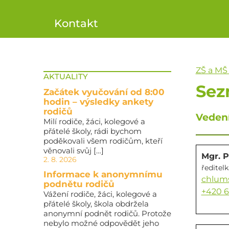
Kontakt
ZŠ a MŠ
AKTUALITY
Sez
Začátek vyučování od 8:00
hodin – výsledky ankety
rodičů
Vedení
Milí rodiče, žáci, kolegové a
přátelé školy, rádi bychom
poděkovali všem rodičům, kteří
věnovali svůj […]
Mgr. 
2. 8. 2026
ředitelk
Informace k anonymnímu
chlum
podnětu rodičů
+420 6
Vážení rodiče, žáci, kolegové a
přátelé školy, škola obdržela
anonymní podnět rodičů. Protože
nebylo možné odpovědět jeho