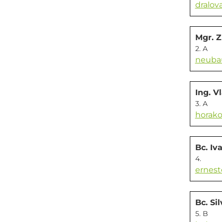
dralov
Mgr. 
2. A
neuba
Ing. V
3. A
horako
Bc. Iv
4.
ernest
Bc. Si
5. B