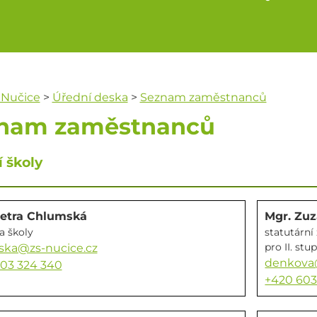
 Nučice
>
Úřední deska
>
Seznam zaměstnanců
nam zaměstnanců
 školy
Petra Chlumská
Mgr. Zu
a školy
statutární
pro II. stu
ska@zs-nucice.cz
denkova@
03 324 340
+420 603