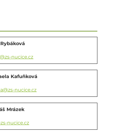
a Rybáková
@zs-nucice.cz
aela Kafuňková
a@zs-nucice.cz
áš Mrázek
s-nucice.cz