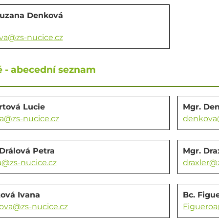
Zuzana Denková
va@zs-nucice.cz
é - abecední seznam
rtová Lucie
Mgr. De
a@zs-nucice.cz
denkova@
Drálová Petra
Mgr. Dra
a@zs-nucice.cz
draxler@
ová Ivana
Bc. Figu
ova@zs-nucice.cz
Figueroa