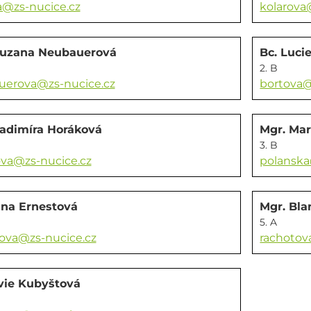
a@zs-nucice.cz
kolarova
Zuzana Neubauerová
Bc. Luci
2. B
uerova@zs-nucice.cz
bortova@
ladimíra Horáková
Mgr. Mar
3. B
va@zs-nucice.cz
polanska
ana Ernestová
Mgr. Bl
5. A
ova@zs-nucice.cz
rachotov
lvie Kubyštová