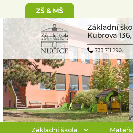
ZŠ & MŠ
Základní ško
Kubrova 136,
733 711 290.
Základní škola
Mateřs