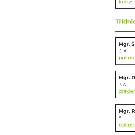
kubyst
Třídnic
Mgr. 
6. A
pokorn
Mgr. D
7. A
draxle
Mgr. 
8.
mikova