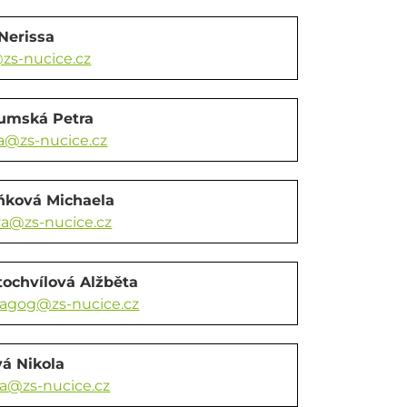
Nerissa
s-nucice.cz
lumská Petra
@zs-nucice.cz
ňková Michaela
a@zs-nucice.cz
tochvílová Alžběta
agog@zs-nucice.cz
á Nikola
a@zs-nucice.cz