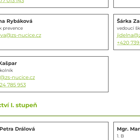
77 013 143
ana Rybáková
Šárka Z
k prevence
vedoucí šk
va@zs-nucice.cz
jidelna@
+420 739
Kašpar
kolník
@zs-nucice.cz
24 785 953
tví I. stupeň
Petra Drálová
Mgr. Mar
1. B