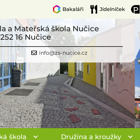
Bakaláři
Jídelníček
la a Mateřská škola Nučice
 252 16 Nučice
info@zs-nucice.cz
ká škola
Družina a kroužky