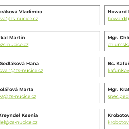
oráková Vladimíra
Howard 
va@zs-nucice.cz
howard@z
rkal Martin
Mgr. Ch
zs-nucice.cz
chlumska
 Sedláková Hana
Bc. Kafu
ovah@zs-nucice.cz
kafunkov
olářová Marta
Mgr. Kra
va@zs-nucice.cz
spec.ped
Kreyndel Ksenia
Krobotov
el@zs-nucice.cz
krobotov