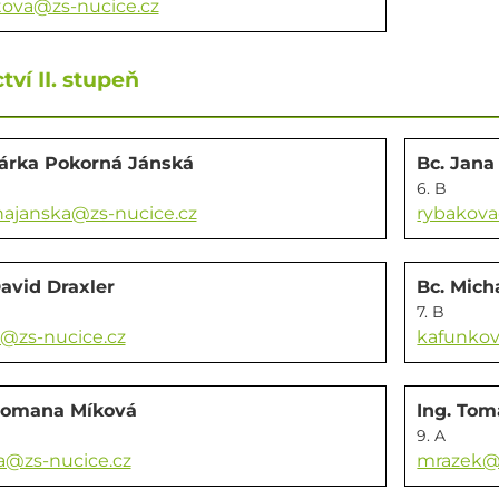
ova@zs-nucice.cz
tví II. stupeň
Šárka Pokorná Jánská
Bc. Jan
6. B
ajanska@zs-nucice.cz
rybakova
avid Draxler
Bc. Mich
7. B
r@zs-nucice.cz
kafunkov
Romana Míková
Ing. Tom
9. A
@zs-nucice.cz
mrazek@z