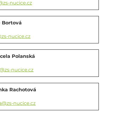
@zs-nucice.cz
e Bortová
zs-nucice.cz
cela Polanská
@zs-nucice.cz
anka Rachotová
a@zs-nucice.cz