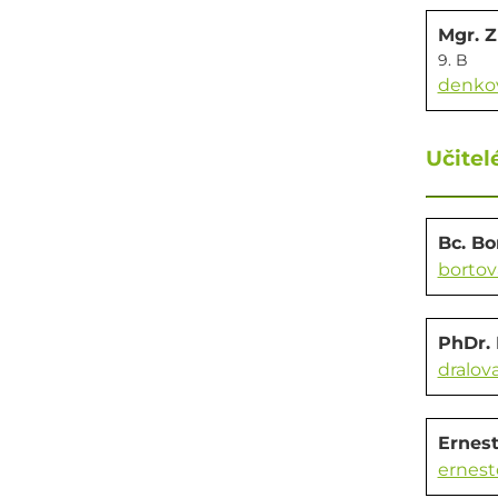
Mgr. 
9. B
denko
Učitel
Bc. Bo
bortov
PhDr. 
dralov
Ernest
ernest