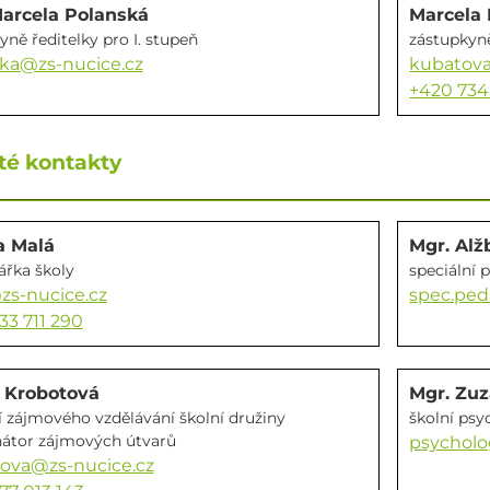
arcela Polanská
Marcela
yně ředitelky pro I. stupeň
zástupkyně
ka@zs-nucice.cz
kubatova
+420 734
té kontakty
a Malá
Mgr. Alž
řka školy
speciální
s-nucice.cz
spec.ped
33 711 290
a Krobotová
Mgr. Zu
 zájmového vzdělávání školní družiny
školní ps
átor zájmových útvarů
psycholo
ova@zs-nucice.cz