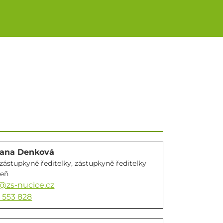
zana Denková
 zástupkyně ředitelky, zástupkyně ředitelky
peň
zs-nucice.cz
 553 828