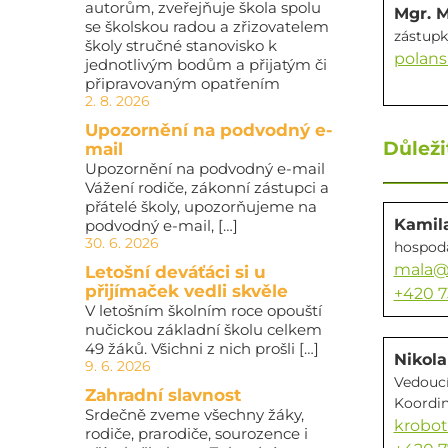
autorům, zveřejňuje škola spolu
Mgr. M
se školskou radou a zřizovatelem
zástupk
školy stručné stanovisko k
polans
jednotlivým bodům a přijatým či
připravovaným opatřením
2. 8. 2026
Upozornění na podvodný e-
Důleži
mail
Upozornění na podvodný e-mail
Vážení rodiče, zákonní zástupci a
přátelé školy, upozorňujeme na
Kamil
podvodný e-mail, […]
30. 6. 2026
hospodá
mala@z
Letošní deváťáci si u
přijímaček vedli skvěle
+420 7
V letošním školním roce opouští
nučickou základní školu celkem
49 žáků. Všichni z nich prošli […]
Nikol
9. 6. 2026
Vedoucí
Zahradní slavnost
Koordin
Srdečně zveme všechny žáky,
krobot
rodiče, prarodiče, sourozence i