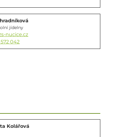
ahradníková
olní jídelny
zs-nucice.cz
 572 042
ta Kolářová