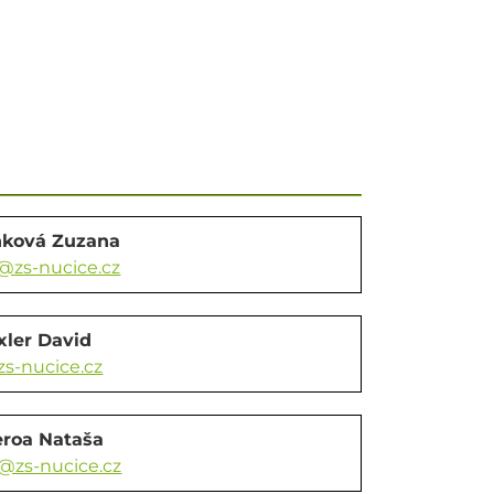
nková Zuzana
zs-nucice.cz
xler David
zs-nucice.cz
eroa Nataša
@zs-nucice.cz