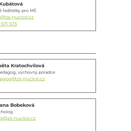
 Kubátová
 ředitelky pro MŠ
@zs-nucice.cz
 571 573
běta Kratochvílová
 pedagog, výchovný poradce
agog@zs-nucice.cz
zana Bobeková
ycholog
g@zs-nucice.cz