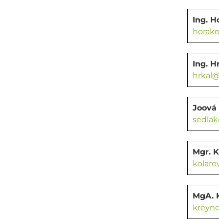
Ing. H
horako
Ing. H
hrkal@
Joová
sedlak
Mgr. K
kolaro
MgA. 
kreynd