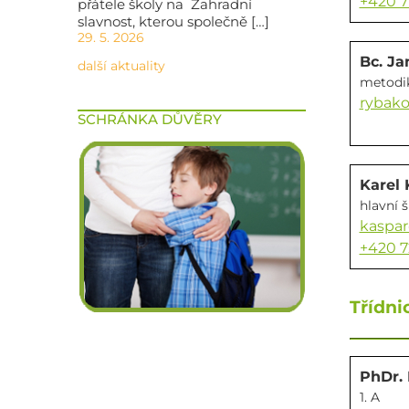
+420 7
přátele školy na Zahradní
slavnost, kterou společně […]
29. 5. 2026
Bc. J
další aktuality
metodi
rybako
SCHRÁNKA DŮVĚRY
Karel 
hlavní š
kaspar
+420 7
Třídnic
PhDr. 
1. A