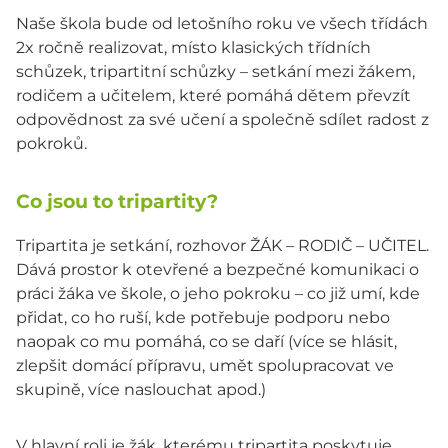
Naše škola bude od letošního roku ve všech třídách
2x ročně realizovat, místo klasických třídních
schůzek, tripartitní schůzky – setkání mezi žákem,
rodičem a učitelem, které pomáhá dětem převzít
odpovědnost za své učení a společně sdílet radost z
pokroků.
Co jsou to tripartity?
Tripartita je setkání, rozhovor ŽÁK – RODIČ – UČITEL.
Dává prostor k otevřené a bezpečné komunikaci o
práci žáka ve škole, o jeho pokroku – co již umí, kde
přidat, co ho ruší, kde potřebuje podporu nebo
naopak co mu pomáhá, co se daří (více se hlásit,
zlepšit domácí přípravu, umět spolupracovat ve
skupině, více naslouchat apod.)
V hlavní roli je žák, kterému tripartita poskytuje