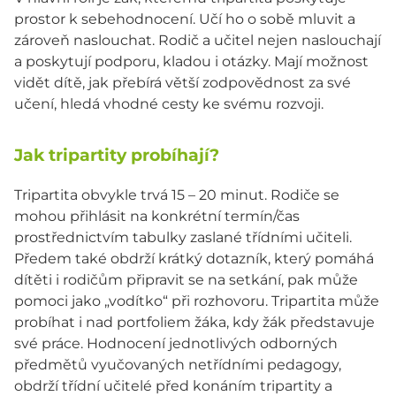
prostor k sebehodnocení. Učí ho o sobě mluvit a
zároveň naslouchat. Rodič a učitel nejen naslouchají
a poskytují podporu, kladou i otázky. Mají možnost
vidět dítě, jak přebírá větší zodpovědnost za své
učení, hledá vhodné cesty ke svému rozvoji.
Jak tripartity probíhají?
Tripartita obvykle trvá 15 – 20 minut. Rodiče se
mohou přihlásit na konkrétní termín/čas
prostřednictvím tabulky zaslané třídními učiteli.
Předem také obdrží krátký dotazník, který pomáhá
dítěti i rodičům připravit se na setkání, pak může
pomoci jako „vodítko“ při rozhovoru. Tripartita může
probíhat i nad portfoliem žáka, kdy žák představuje
své práce. Hodnocení jednotlivých odborných
předmětů vyučovaných netřídními pedagogy,
obdrží třídní učitelé před konáním tripartity a