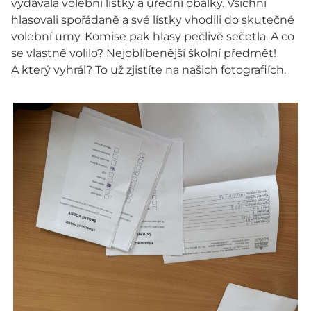
vydávala volební lístky a úřední obálky. Všichni
hlasovali spořádaně a své lístky vhodili do skutečné
volební urny. Komise pak hlasy pečlivě sečetla. A co
se vlastně volilo? Nejoblíbenější školní předmět!
A který vyhrál? To už zjistíte na našich fotografiích.