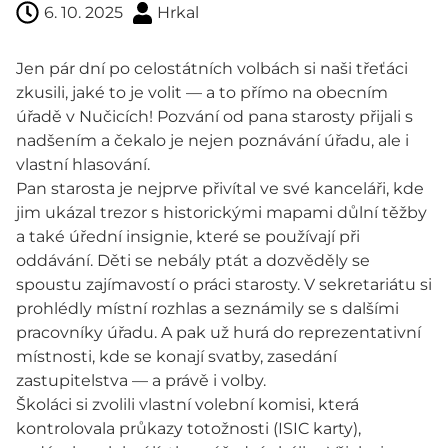
6. 10. 2025
Hrkal
Jen pár dní po celostátních volbách si naši třeťáci
zkusili, jaké to je volit — a to přímo na obecním
úřadě v Nučicích! Pozvání od pana starosty přijali s
nadšením a čekalo je nejen poznávání úřadu, ale i
vlastní hlasování.
Pan starosta je nejprve přivítal ve své kanceláři, kde
jim ukázal trezor s historickými mapami důlní těžby
a také úřední insignie, které se používají při
oddávání. Děti se nebály ptát a dozvěděly se
spoustu zajímavostí o práci starosty. V sekretariátu si
prohlédly místní rozhlas a seznámily se s dalšími
pracovníky úřadu. A pak už hurá do reprezentativní
místnosti, kde se konají svatby, zasedání
zastupitelstva — a právě i volby.
Školáci si zvolili vlastní volební komisi, která
kontrolovala průkazy totožnosti (ISIC karty),