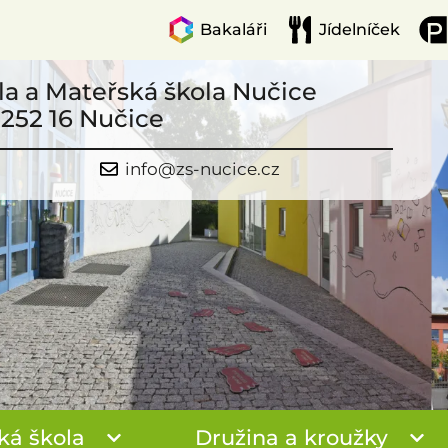
Bakaláři
Jídelníček
la a Mateřská škola Nučice
 252 16 Nučice
info@zs-nucice.cz
ká škola
Družina a kroužky