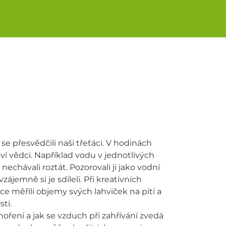
 přesvědčili naši třeťáci. V hodinách
ví vědci. Například vodu v jednotlivých
 nechávali roztát. Pozorovali ji jako vodní
ájemně si je sdíleli. Při kreativních
e měřili objemy svých lahviček na pití a
ti.
oření a jak se vzduch při zahřívání zvedá