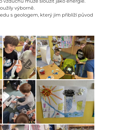
hyb vzduchu může sloužit jako energie.
loužily výborně.
edu s geologem, který jim přiblíží původ