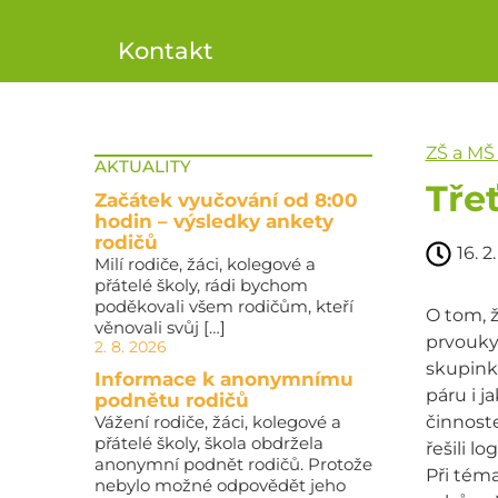
Kontakt
ZŠ a MŠ
AKTUALITY
Třeť
Začátek vyučování od 8:00
hodin – výsledky ankety
rodičů
16. 2
Milí rodiče, žáci, kolegové a
přátelé školy, rádi bychom
poděkovali všem rodičům, kteří
O tom, 
věnovali svůj […]
prvouky 
2. 8. 2026
skupinká
Informace k anonymnímu
páru i j
podnětu rodičů
Vážení rodiče, žáci, kolegové a
činnoste
přátelé školy, škola obdržela
řešili l
anonymní podnět rodičů. Protože
Při téma
nebylo možné odpovědět jeho