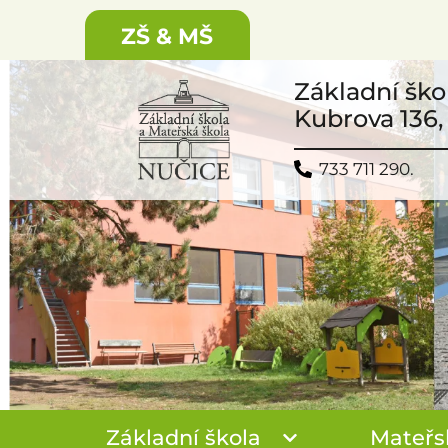
ZŠ & MŠ
Základní ško
Kubrova 136,
733 711 290.
Základní škola
Mateřs