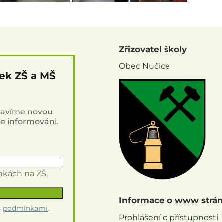
Zřizovatel školy
Obec Nučice
nek ZŠ a MŠ
stavíme novou
de informováni.
inkách na ZŠ
Informace o www strá
s
podmínkami
.
Prohlášení o přístupnosti