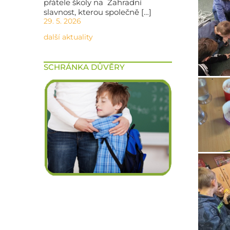
přátele školy na Zahradní
slavnost, kterou společně […]
29. 5. 2026
další aktuality
SCHRÁNKA DŮVĚRY