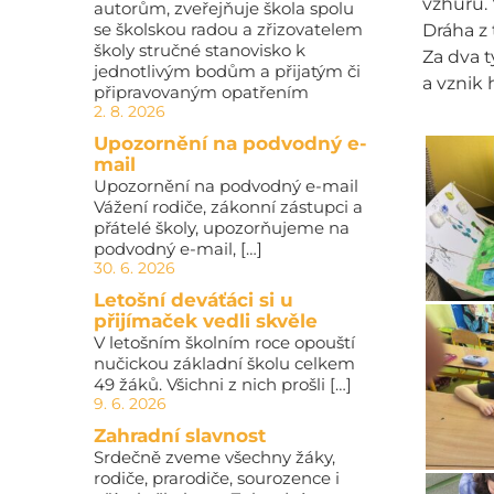
vzhůru. 
autorům, zveřejňuje škola spolu
se školskou radou a zřizovatelem
Dráha z 
školy stručné stanovisko k
Za dva t
jednotlivým bodům a přijatým či
a vznik 
připravovaným opatřením
2. 8. 2026
Upozornění na podvodný e-
mail
Upozornění na podvodný e-mail
Vážení rodiče, zákonní zástupci a
přátelé školy, upozorňujeme na
podvodný e-mail, […]
30. 6. 2026
Letošní deváťáci si u
přijímaček vedli skvěle
V letošním školním roce opouští
nučickou základní školu celkem
49 žáků. Všichni z nich prošli […]
9. 6. 2026
Zahradní slavnost
Srdečně zveme všechny žáky,
rodiče, prarodiče, sourozence i