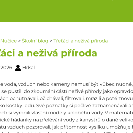
 Nučice
>
Školní blog
>
Třeťáci a neživá příroda
áci a neživá příroda
. 2026
Hrkal
že voda, vzduch nebo kameny nemusí být vůbec nudné, se
se pustili do zkoumání částí neživé přírody jako opravdo
ch ochutnávali, očichávali, filtrovali, mrazili a poté znovu
ako kostky ledu. Své poznatky si pečlivě zaznamenávali a vz
ch si vyrobili vlastní modely koloběhu vody. V matematic
ogické hádanky na přelévání vody z kanystrů o dané velikos
tu vzduch pozorovali, jak přítomnost kyslíku umožňuje h