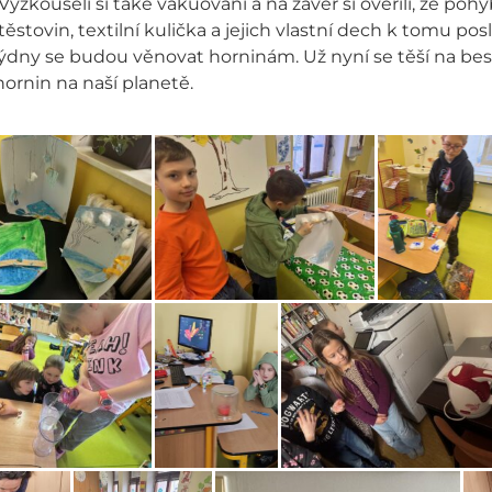
Vyzkoušeli si také vakuování a na závěr si ověřili, že po
těstovin, textilní kulička a jejich vlastní dech k tomu pos
ýdny se budou věnovat horninám. Už nyní se těší na bes
hornin na naší planetě.