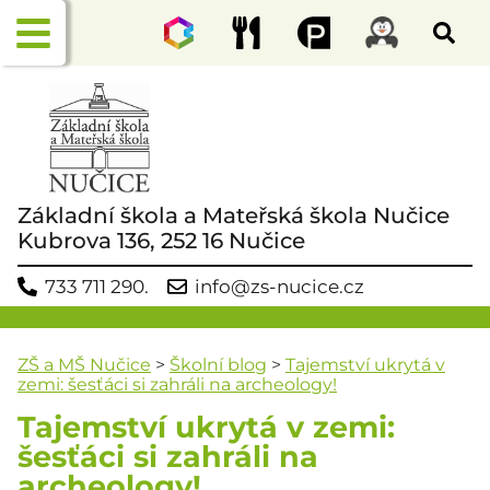
Základní škola a Mateřská škola Nučice
Kubrova 136, 252 16 Nučice
733 711 290.
info@zs-nucice.cz
ZŠ a MŠ Nučice
>
Školní blog
>
Tajemství ukrytá v
zemi: šesťáci si zahráli na archeology!
Tajemství ukrytá v zemi:
šesťáci si zahráli na
archeology!