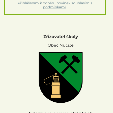
Přihlášením k odběru novinek souhlasím s
podmínkami
.
Zřizovatel školy
Obec Nučice