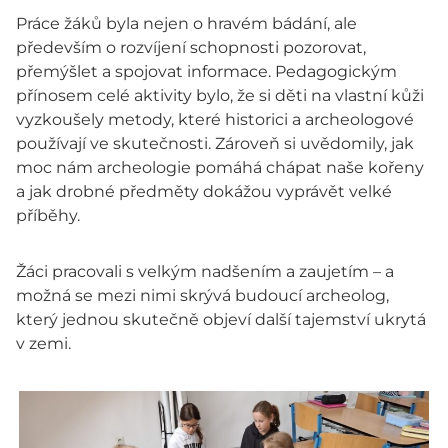
Práce žáků byla nejen o hravém bádání, ale
především o rozvíjení schopnosti pozorovat,
přemýšlet a spojovat informace. Pedagogickým
přínosem celé aktivity bylo, že si děti na vlastní kůži
vyzkoušely metody, které historici a archeologové
používají ve skutečnosti. Zároveň si uvědomily, jak
moc nám archeologie pomáhá chápat naše kořeny
a jak drobné předměty dokážou vyprávět velké
příběhy.
Žáci pracovali s velkým nadšením a zaujetím – a
možná se mezi nimi skrývá budoucí archeolog,
který jednou skutečně objeví další tajemství ukrytá
v zemi.