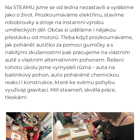
Na STEAMU jsme se od ledna nezastavili a vyrábíme
jako o život. Prozkoumáváme elektřinu, stavíme
robobrouky a stroje na instantní výrobu
uměleckých děl. Občas si uděláme i nějakou
přestávku od motorů. Třeba když prozkoumáváme,
jak pohánět autíčko za pomocí gumičky a s
nabitými zkušenostmi pak pracujeme na vlastním
autě s vlastním alternativním pohonem. Řešení
tohoto úkolu jsme vymysleli různá – auta na
balónkový pohon, auto poháněné chemickou
reakcí i konstrukce, které ke svému pohybu
využívají gravitaci. Milí steameři, skvělá práce,
tleskám!