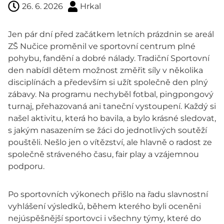
26. 6. 2026
Hrkal
Jen pár dní před začátkem letních prázdnin se areál
ZŠ Nučice proměnil ve sportovní centrum plné
pohybu, fandění a dobré nálady. Tradiční Sportovní
den nabídl dětem možnost změřit síly v několika
disciplínách a především si užít společně den plný
zábavy. Na programu nechyběl fotbal, pingpongový
turnaj, přehazovaná ani taneční vystoupení. Každý si
našel aktivitu, která ho bavila, a bylo krásné sledovat,
s jakým nasazením se žáci do jednotlivých soutěží
pouštěli. Nešlo jen o vítězství, ale hlavně o radost ze
společně stráveného času, fair play a vzájemnou
podporu.
Po sportovních výkonech přišlo na řadu slavnostní
vyhlášení výsledků, během kterého byli oceněni
nejúspěšnější sportovci i všechny týmy, které do