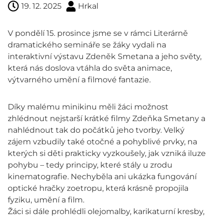
19. 12. 2025
Hrkal
V pondělí 15. prosince jsme se v rámci Literárně
dramatického semináře se žáky vydali na
interaktivní výstavu Zdeněk Smetana a jeho světy,
která nás doslova vtáhla do světa animace,
výtvarného umění a filmové fantazie.
Díky malému minikinu měli žáci možnost
zhlédnout nejstarší krátké filmy Zdeňka Smetany a
nahlédnout tak do počátků jeho tvorby. Velký
zájem vzbudily také otočné a pohyblivé prvky, na
kterých si děti prakticky vyzkoušely, jak vzniká iluze
pohybu – tedy principy, které stály u zrodu
kinematografie. Nechyběla ani ukázka fungování
optické hračky zoetropu, která krásně propojila
fyziku, umění a film.
Žáci si dále prohlédli olejomalby, karikaturní kresby,