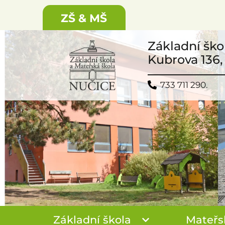
ZŠ & MŠ
Základní ško
Kubrova 136,
733 711 290.
Základní škola
Mateřs