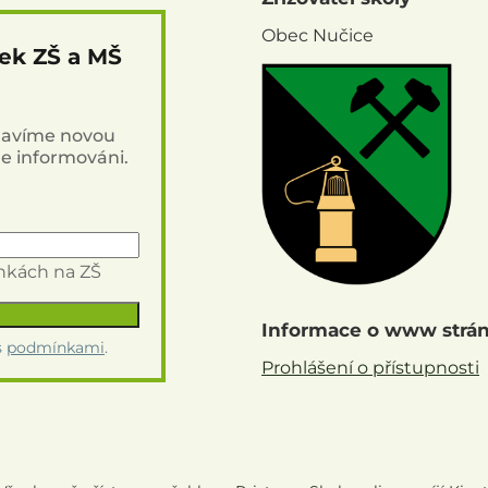
Obec Nučice
nek ZŠ a MŠ
stavíme novou
de informováni.
inkách na ZŠ
Informace o www strá
s
podmínkami
.
Prohlášení o přístupnosti