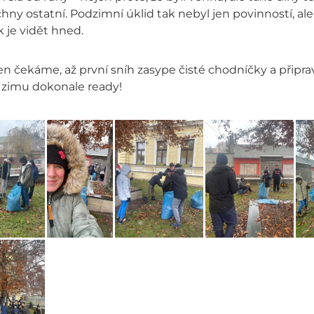
hny ostatní. Podzimní úklid tak nebyl jen povinností, ale i p
 je vidět hned.
en čekáme, až první sníh zasype čisté chodníčky a přip
 zimu dokonale ready!