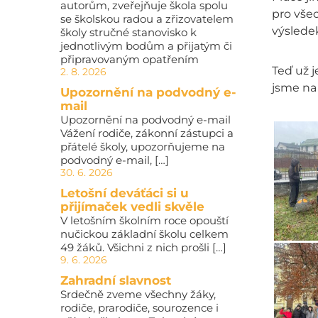
autorům, zveřejňuje škola spolu
pro všec
se školskou radou a zřizovatelem
výsledek
školy stručné stanovisko k
jednotlivým bodům a přijatým či
připravovaným opatřením
Teď už j
2. 8. 2026
jsme na
Upozornění na podvodný e-
mail
Upozornění na podvodný e-mail
Vážení rodiče, zákonní zástupci a
přátelé školy, upozorňujeme na
podvodný e-mail, […]
30. 6. 2026
Letošní deváťáci si u
přijímaček vedli skvěle
V letošním školním roce opouští
nučickou základní školu celkem
49 žáků. Všichni z nich prošli […]
9. 6. 2026
Zahradní slavnost
Srdečně zveme všechny žáky,
rodiče, prarodiče, sourozence i