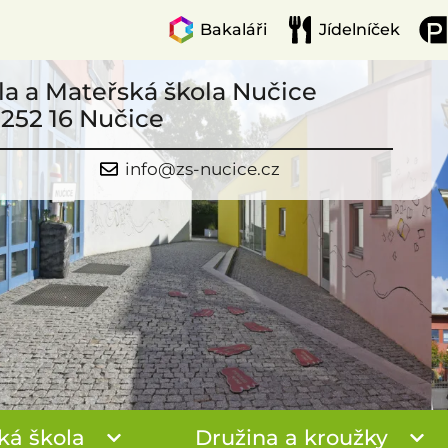
Bakaláři
Jídelníček
la a Mateřská škola Nučice
 252 16 Nučice
info@zs-nucice.cz
ká škola
Družina a kroužky