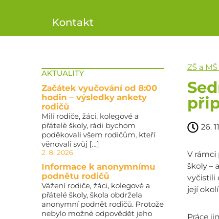
Kontakt
ZŠ a MŠ
AKTUALITY
Sed
Začátek vyučování od 8:00
hodin – výsledky ankety
při
rodičů
Milí rodiče, žáci, kolegové a
přátelé školy, rádi bychom
26. 1
poděkovali všem rodičům, kteří
věnovali svůj […]
2. 8. 2026
V rámci
školy – 
Informace k anonymnímu
podnětu rodičů
vyčistil
Vážení rodiče, žáci, kolegové a
její oko
přátelé školy, škola obdržela
anonymní podnět rodičů. Protože
nebylo možné odpovědět jeho
Práce ji