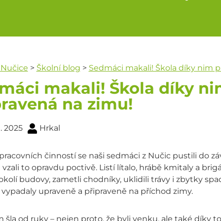
 Nučice
>
Školní blog
>
Sedmáci makali! Škola díky nim p
máci makali! Škola díky ni
pravená na zimu!
1. 2025
Hrkal
 pracovních činností se naši sedmáci z Nučic pustili do
a vzali to opravdu poctivě. Listí lítalo, hrábě kmitaly a 
i okolí budovy, zametli chodníky, uklidili trávy i zbytky spa
lí vypadaly upraveně a připraveně na příchod zimy.
m šla od ruky – nejen proto, že byli venku, ale také díky 