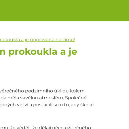
rokoukla a je připravená na zimu!
m prokoukla a je
 závěrečného podzimního úklidu kolem
brigáda měla skvělou atmosféru. Společně
daných větví a postarali se o to, aby škola i
tomu, že věděli, že dělají něco užitečného