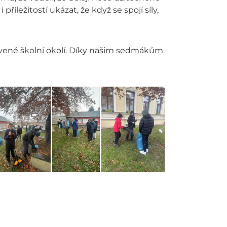
říležitostí ukázat, že když se spojí síly,
ravené školní okolí. Díky našim sedmákům