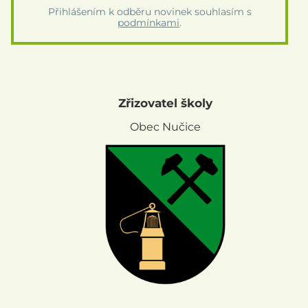
Přihlášením k odběru novinek souhlasím s
podmínkami
.
Zřizovatel školy
Obec Nučice