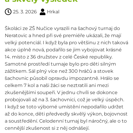
25. 3. 2026
Hrkal
Školáci ze ZŠ Nučice vyrazili na šachový turnaj do
Neratovic a hned při své premiéře ukázali, že mají
velký potenciál. I když byla pro většinu z nich taková
akce úplně nová, podařilo se jim vybojovat krásné
14. místo z 36 družstev z celé České republiky.
Samotné prostředí turnaje bylo pro děti silným
zážitkem. Sál plný více než 300 hráčů a stovek
šachovnic působil opravdu impozantně. Hrálo se
celkem 7 kol a naši žáci se neztratili ani mezi
zkušenějšími soupeři. V jednu chvíli se dokonce
probojovali až na 3. šachovnici, což je velký úspěch.
I když se toto výborné umístění nepodařilo udržet
až do konce, děti předvedly skvělý výkon, bojovnost
a soustředění. Celodenní turnaj byl náročný, ale o to
cennější zkušenost si z něj odnášejí.