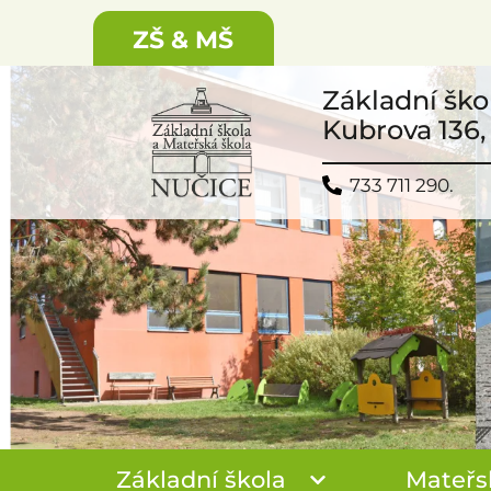
ZŠ & MŠ
Základní ško
Kubrova 136,
733 711 290.
Základní škola
Mateřs