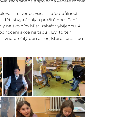
a byla zachráněna a společná večeře mohla
valování nakonec všichni před půlnocí
děti si vykládaly o prožité noci. Paní
ly na školním hřišti zahrát vybíjenou. A
dnocení akce na tabuli. Byl to ten
enzivně prožitý den a noc, které zůstanou