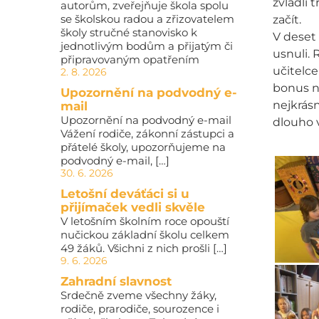
zvládli 
autorům, zveřejňuje škola spolu
se školskou radou a zřizovatelem
začít.
školy stručné stanovisko k
V deset 
jednotlivým bodům a přijatým či
usnuli. 
připravovaným opatřením
učitelce
2. 8. 2026
bonus n
Upozornění na podvodný e-
nejkrásn
mail
Upozornění na podvodný e-mail
dlouho 
Vážení rodiče, zákonní zástupci a
přátelé školy, upozorňujeme na
podvodný e-mail, […]
30. 6. 2026
Letošní deváťáci si u
přijímaček vedli skvěle
V letošním školním roce opouští
nučickou základní školu celkem
49 žáků. Všichni z nich prošli […]
9. 6. 2026
Zahradní slavnost
Srdečně zveme všechny žáky,
rodiče, prarodiče, sourozence i