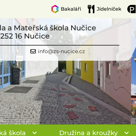
Bakaláři
Jídelníček
la a Mateřská škola Nučice
 252 16 Nučice
info@zs-nucice.cz
ká škola
Družina a kroužky