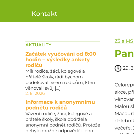
Kontakt
ZŠ a MŠ
AKTUALITY
Pan
Začátek vyučování od 8:00
hodin – výsledky ankety
rodičů
29. 3
Milí rodiče, žáci, kolegové a
přátelé školy, rádi bychom
poděkovali všem rodičům, kteří
Celorepu
věnovali svůj […]
akce, př
2. 8. 2026
věnovan
Informace k anonymnímu
Malou šk
podnětu rodičů
Vážení rodiče, žáci, kolegové a
Macourk
přátelé školy, škola obdržela
chlební
anonymní podnět rodičů. Protože
večeře. 
nebylo možné odpovědět jeho