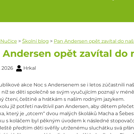
 Nučice
>
Školní blog
>
Pan Andersen opět zavítal do naší
 Andersen opět zavítal do n
. 2026
Hrkal
blikové akce Noc s Andersenem se i letos zúčastnili naši 
i níž se děti společně se svým vyučujícím poznají v méně 
ý čtení, češtině a hrátkám s naším rodným jazykem.
olu již potřetí navštívil pan Andersen, aby dětem přečetl
a, který je „otcem“ dvou malých školáků Macha a Šebest
ku s koláčem byl pěkným úvodem k následné stopovačc
Ještě předtím děti svěřily utrženému sluchátku svá přán