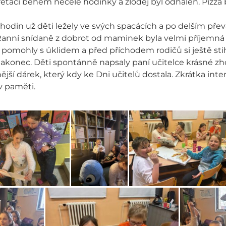
třeťáci během necelé hodinky a zloděj byl odhalen. Pizz
hodin už děti ležely ve svých spacácích a po delším pře
Ranní snídaně z dobrot od maminek byla velmi příjemná – 
 pomohly s úklidem a před příchodem rodičů si ještě stih
akonec. Děti spontánně napsaly paní učitelce krásné zho
ější dárek, který kdy ke Dni učitelů dostala. Zkrátka int
v paměti.