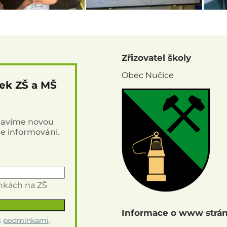
Zřizovatel školy
Obec Nučice
nek ZŠ a MŠ
stavíme novou
de informováni.
inkách na ZŠ
Informace o www strá
s
podmínkami
.