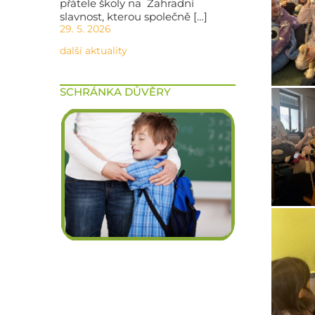
přátele školy na Zahradní
slavnost, kterou společně […]
29. 5. 2026
další aktuality
SCHRÁNKA DŮVĚRY