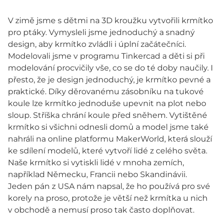
V zimě jsme s dětmi na 3D kroužku vytvořili krmítko
pro ptáky. Vymysleli jsme jednoduchý a snadný
design, aby krmítko zvládli i úplní začátečníci.
Modelovali jsme v programu Tinkercad a děti si při
modelování procvičily vše, co se do té doby naučily. I
přesto, že je design jednoduchý, je krmítko pevné a
praktické. Díky děrovanému zásobníku na tukové
koule lze krmítko jednoduše upevnit na plot nebo
sloup. Stříška chrání koule před sněhem. Vytištěné
krmítko si všichni odnesli domů a model jsme také
nahráli na online platformu MakerWorld, která slouží
ke sdílení modelů, které vytvoří lidé z celého světa.
Naše krmítko si vytiskli lidé v mnoha zemích,
například Německu, Francii nebo Skandinávii.
Jeden pán z USA nám napsal, že ho používá pro své
korely na proso, protože je větší než krmítka u nich
v obchodě a nemusí proso tak často doplňovat.