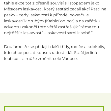
tahle akce totiž přesně souvisí s listopadem jako
Měsícem laskavosti, který šesťáci začali akcí Pasti na
ptáky – tedy laskavostí k přírodě, pokračuje
laskavostí k druhým (Krabicí od bot) a na začátku
adventu zakončí toto větší zastřešující téma tou
nejtěžší z laskavostí – laskavostí sami k sobě.“
Doufáme, že se přidají i další třídy, rodiče a kdokoliv,
kdo chce poslat kousek radosti dál. Stačí jediná
krabice – a může změnit celé Vánoce.