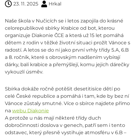
23. 11. 2025
Hrkal
Naše škola v Nučicích se i letos zapojila do krásné
celorepublikové sbírky Krabice od bot, kterou
organizuje Diakonie ČCE a která už 15 let pomáhá
dětem z rodin v těžké životní situaci prožít Vánoce s
radostí. A letos se do ní jako první vrhly třídy 5.A, 6.B
a 8. ročník, které s obrovským nadšením vybírají
dárky, balí krabice a přemýšlejí, komu jejich dárečky
vykouzlí úsměv.
Sbírka dokáže ročně potěšit desetitisíce dětí po
celé České republice a pomáhá i tam, kde by bez ní
Vánoce zůstaly smutné. Více o sbírce najdete přímo
na
webu Diakonie
A protože u nás mají některé třídy duch
dobročinnosti doslova v genech, patří sem i tento
odstavec, který přesně vystihuje atmosféru v 6.B –