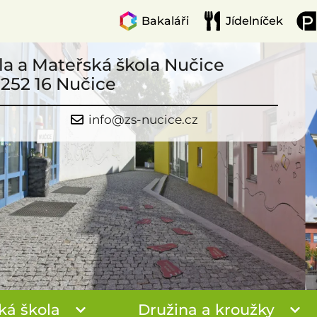
Bakaláři
Jídelníček
la a Mateřská škola Nučice
 252 16 Nučice
info@zs-nucice.cz
ká škola
Družina a kroužky