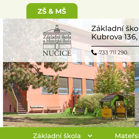
ZŠ & MŠ
Základní ško
Kubrova 136,
733 711 290.
Základní škola
Mateřs