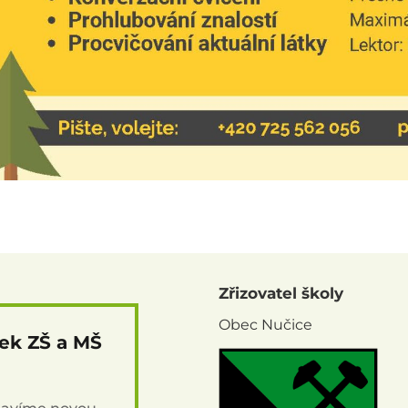
Zřizovatel školy
Obec Nučice
nek ZŠ a MŠ