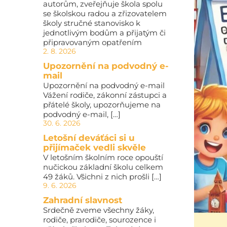
autorům, zveřejňuje škola spolu
se školskou radou a zřizovatelem
školy stručné stanovisko k
jednotlivým bodům a přijatým či
připravovaným opatřením
2. 8. 2026
Upozornění na podvodný e-
mail
Upozornění na podvodný e-mail
Vážení rodiče, zákonní zástupci a
přátelé školy, upozorňujeme na
podvodný e-mail, […]
30. 6. 2026
Letošní deváťáci si u
přijímaček vedli skvěle
V letošním školním roce opouští
nučickou základní školu celkem
49 žáků. Všichni z nich prošli […]
9. 6. 2026
Zahradní slavnost
Srdečně zveme všechny žáky,
rodiče, prarodiče, sourozence i