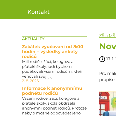
Kontakt
ZŠ a MŠ
AKTUALITY
Nov
Začátek vyučování od 8:00
hodin – výsledky ankety
rodičů
17. 1
Milí rodiče, žáci, kolegové a
přátelé školy, rádi bychom
poděkovali všem rodičům, kteří
Pro malé
věnovali svůj […]
propíše 
2. 8. 2026
Informace k anonymnímu
podnětu rodičů
Vážení rodiče, žáci, kolegové a
přátelé školy, škola obdržela
anonymní podnět rodičů. Protože
nebylo možné odpovědět jeho