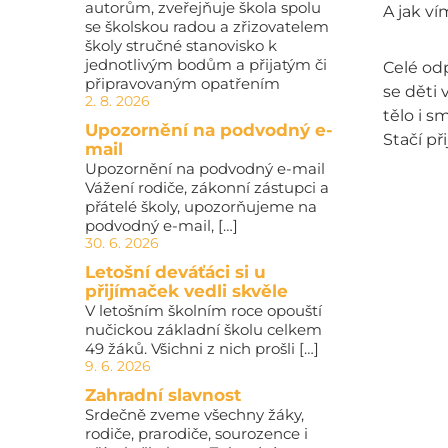
autorům, zveřejňuje škola spolu
A jak ví
se školskou radou a zřizovatelem
školy stručné stanovisko k
jednotlivým bodům a přijatým či
Celé od
připravovaným opatřením
se děti 
2. 8. 2026
tělo i s
Upozornění na podvodný e-
Stačí př
mail
Upozornění na podvodný e-mail
Vážení rodiče, zákonní zástupci a
přátelé školy, upozorňujeme na
podvodný e-mail, […]
30. 6. 2026
Letošní deváťáci si u
přijímaček vedli skvěle
V letošním školním roce opouští
nučickou základní školu celkem
49 žáků. Všichni z nich prošli […]
9. 6. 2026
Zahradní slavnost
Srdečně zveme všechny žáky,
rodiče, prarodiče, sourozence i