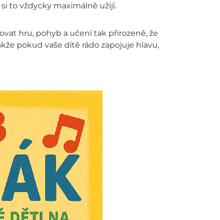
 si to vždycky maximálně užijí.
at hru, pohyb a učení tak přirozeně, že
akže pokud vaše dítě rádo zapojuje hlavu,