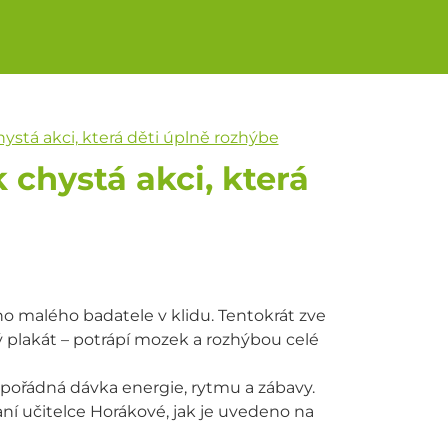
stá akci, která děti úplně rozhýbe
chystá akci, která
 malého badatele v klidu. Tentokrát zve
ý plakát – potrápí mozek a rozhýbou celé
ně pořádná dávka energie, rytmu a zábavy.
paní učitelce Horákové, jak je uvedeno na