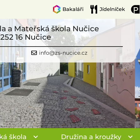
Bakaláři
Jídelníček
la a Mateřská škola Nučice
 252 16 Nučice
info@zs-nucice.cz
ká škola
Družina a kroužky