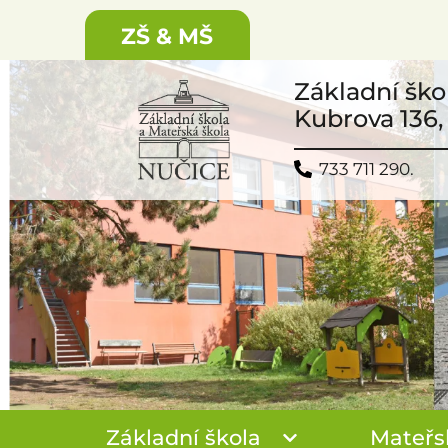
ZŠ & MŠ
Základní ško
Kubrova 136,
733 711 290.
Základní škola
Mateřs