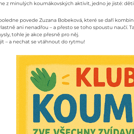
me z minulých koumákovských aktivit, jedno je jisté: děti
poledne povede Zuzana Bobeková, které se daří kombinov
vlastně ani nenadřou – a přesto se toho spoustu naučí. T
mysly, tohle je akce přesně pro něj.
ijít – a nechat se vtáhnout do rytmu!