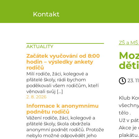
Kontakt
ZŠ a MŠ
AKTUALITY
Moz
Začátek vyučování od 8:00
hodin – výsledky ankety
dět
rodičů
Milí rodiče, žáci, kolegové a
přátelé školy, rádi bychom
23. 1
poděkovali všem rodičům, kteří
věnovali svůj […]
2. 8. 2026
Klub Ko
všechny 
Informace k anonymnímu
podnětu rodičů
tělo .
Vážení rodiče, žáci, kolegové a
Už v pát
přátelé školy, škola obdržela
Akce je 
anonymní podnět rodičů. Protože
plakátu.
nebylo možné odpovědět jeho