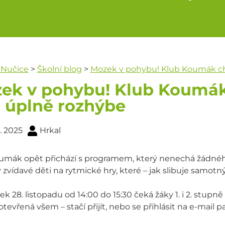
 Nučice
>
Školní blog
>
Mozek v pohybu! Klub Koumák chy
ek v pohybu! Klub Koumák 
i úplně rozhýbe
1. 2025
Hrkal
umák opět přichází s programem, který nenechá žádného
zvídavé děti na rytmické hry, které – jak slibuje samotn
ek 28. listopadu od 14:00 do 15:30 čeká žáky 1. i 2. stup
otevřená všem – stačí přijít, nebo se přihlásit na e-mail 