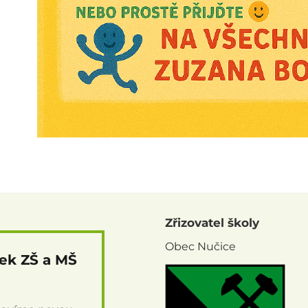
Zřizovatel školy
Obec Nučice
nek ZŠ a MŠ