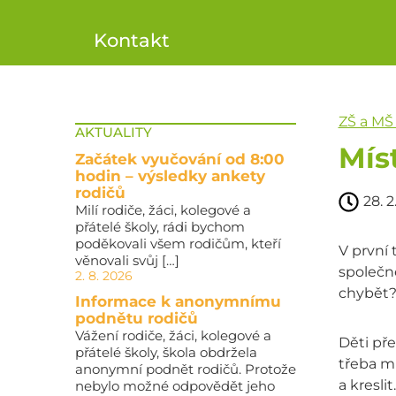
Kontakt
ZŠ a MŠ
AKTUALITY
Mís
Začátek vyučování od 8:00
hodin – výsledky ankety
rodičů
28. 2
Milí rodiče, žáci, kolegové a
přátelé školy, rádi bychom
poděkovali všem rodičům, kteří
V první 
věnovali svůj […]
společně
2. 8. 2026
chybět? 
Informace k anonymnímu
podnětu rodičů
Vážení rodiče, žáci, kolegové a
Děti pře
přátelé školy, škola obdržela
třeba mí
anonymní podnět rodičů. Protože
a kresli
nebylo možné odpovědět jeho