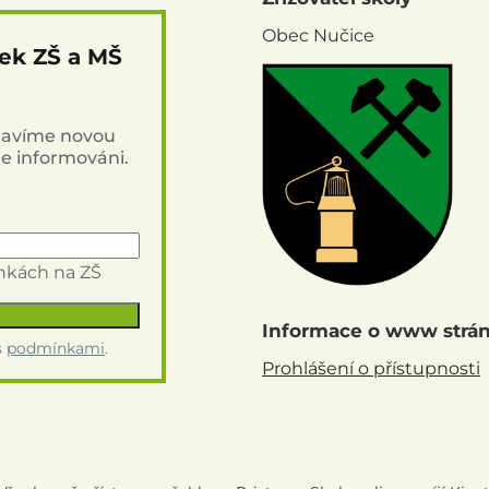
Obec Nučice
nek ZŠ a MŠ
stavíme novou
de informováni.
inkách na ZŠ
Informace o www strá
s
podmínkami
.
Prohlášení o přístupnosti