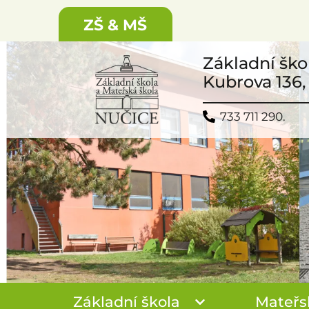
ZŠ & MŠ
Základní ško
Kubrova 136,
733 711 290.
Základní škola
Mateřs