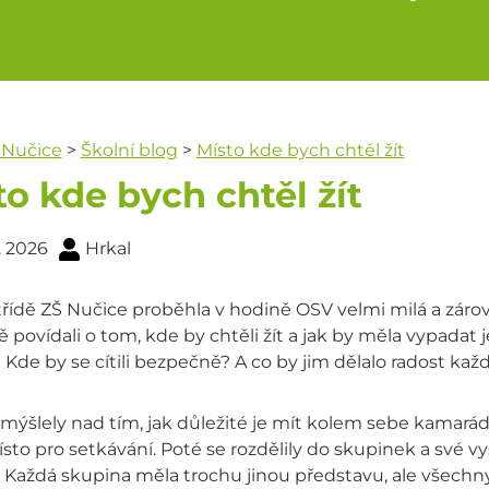
 Nučice
>
Školní blog
>
Místo kde bych chtěl žít
to kde bych chtěl žít
. 2026
Hrkal
třídě ZŠ Nučice proběhla v hodině OSV velmi milá a zárov
 povídali o tom, kde by chtěli žít a jak by měla vypadat j
Kde by se cítili bezpečně? A co by jim dělalo radost kaž
mýšlely nad tím, jak důležité je mít kolem sebe kamarády
sto pro setkávání. Poté se rozdělily do skupinek a své 
t. Každá skupina měla trochu jinou představu, ale všechn