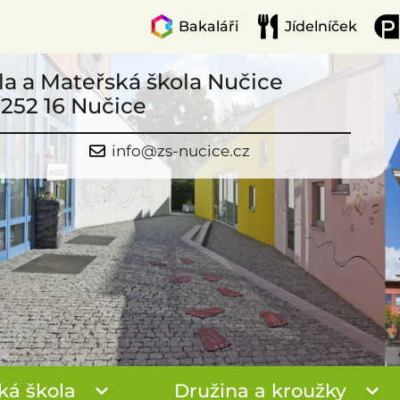
Bakaláři
Jídelníček
la a Mateřská škola Nučice
 252 16 Nučice
info@zs-nucice.cz
ká škola
Družina a kroužky