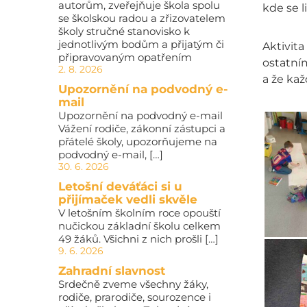
autorům, zveřejňuje škola spolu
kde se l
se školskou radou a zřizovatelem
školy stručné stanovisko k
jednotlivým bodům a přijatým či
Aktivita
připravovaným opatřením
ostatním
2. 8. 2026
a že kaž
Upozornění na podvodný e-
mail
Upozornění na podvodný e-mail
Vážení rodiče, zákonní zástupci a
přátelé školy, upozorňujeme na
podvodný e-mail, […]
30. 6. 2026
Letošní deváťáci si u
přijímaček vedli skvěle
V letošním školním roce opouští
nučickou základní školu celkem
49 žáků. Všichni z nich prošli […]
9. 6. 2026
Zahradní slavnost
Srdečně zveme všechny žáky,
rodiče, prarodiče, sourozence i