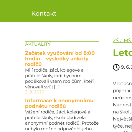
Kontakt
ZŠ a MŠ
AKTUALITY
Leto
Začátek vyučování od 8:00
hodin – výsledky ankety
rodičů
9. 6.
Milí rodiče, žáci, kolegové a
přátelé školy, rádi bychom
poděkovali všem rodičům, kteří
V letošn
věnovali svůj […]
přijímac
2. 8. 2026
neúpros
Informace k anonymnímu
Naprostá
podnětu rodičů
Vážení rodiče, žáci, kolegové a
na školu
přátelé školy, škola obdržela
Největší
anonymní podnět rodičů. Protože
týče, ne
nebylo možné odpovědět jeho