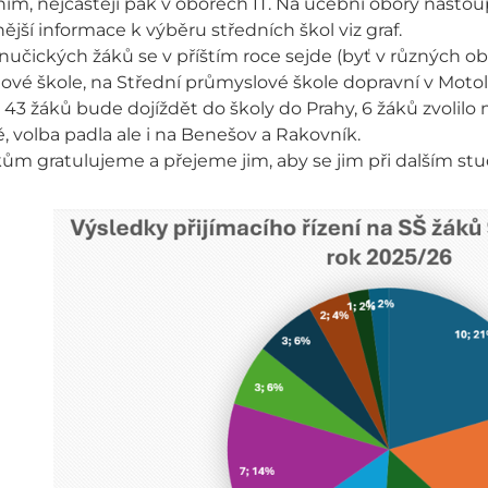
m, nejčastěji pak v oborech IT. Na učební obory nastoup
jší informace k výběru středních škol viz graf.
nučických žáků se v příštím roce sejde (byť v různých 
ové škole, na Střední průmyslové škole dopravní v Motol
 43 žáků bude dojíždět do školy do Prahy, 6 žáků zvolilo
 volba padla ale i na Benešov a Rakovník.
m gratulujeme a přejeme jim, aby se jim při dalším stud