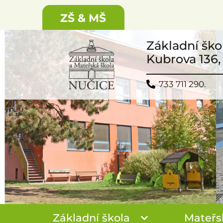
ZŠ & MŠ
Základní ško
Kubrova 136,
733 711 290.
Základní škola
Mateřs