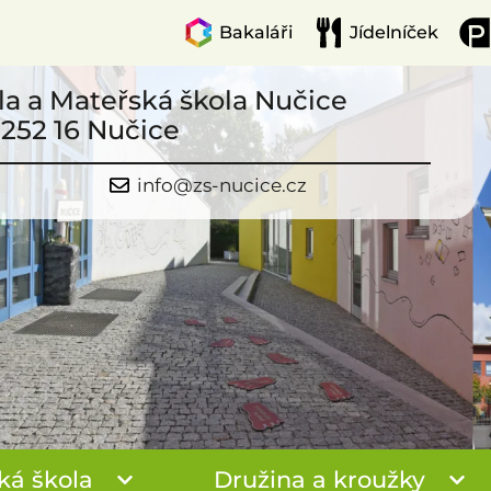
Bakaláři
Jídelníček
la a Mateřská škola Nučice
 252 16 Nučice
info@zs-nucice.cz
ká škola
Družina a kroužky