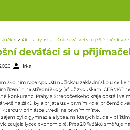
 Nučice
>
Aktuality
>
Letošní deváťáci si u přijímaček vedl
šní deváťáci si u přijímače
 2026
Hrkal
ím školním roce opouští nučickou základní školu celkem 4
ím řízením na střední školy (ať už zkouškami CERMAT neb
né konkurenci Prahy a Středočeského kraje obstáli velm
 většina žáků byla přijata už v prvním kole, přičemž dv
, kterou v přihlášce uvedli na prvním místě.
 zájem byl o gymnázia a lycea, na kterých bude v příštím
jvíc zaujala lycea ekonomická. Přes 20 % žáků směřuje n