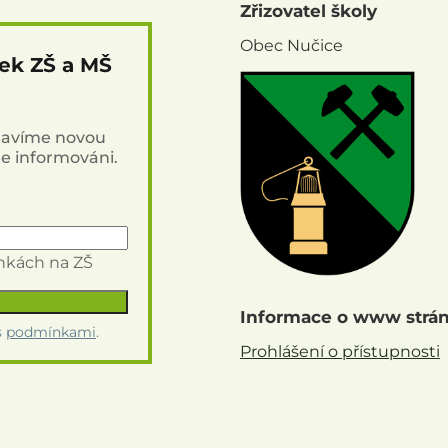
Zřizovatel školy
Obec Nučice
nek ZŠ a MŠ
stavíme novou
de informováni.
inkách na ZŠ
Informace o www strá
s
podmínkami
.
Prohlášení o přístupnosti