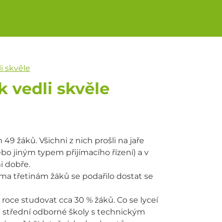
i skvěle
k vedli skvěle
9 žáků. Všichni z nich prošli na jaře
o jiným typem přijímacího řízení) a v
i dobře.
ěma třetinám žáků se podařilo dostat se
 roce studovat cca 30 % žáků. Co se lyceí
a střední odborné školy s technickým