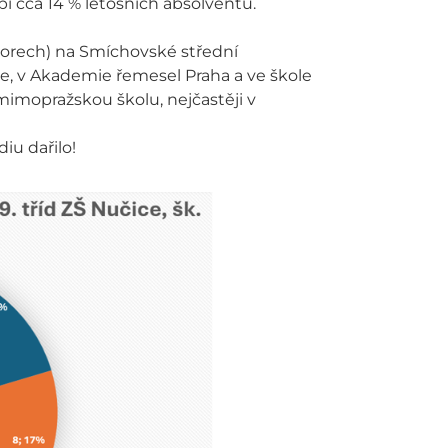
í cca 14 % letošních absolventů.
oborech) na Smíchovské střední
e, v Akademie řemesel Praha a ve škole
 mimopražskou školu, nejčastěji v
iu dařilo!