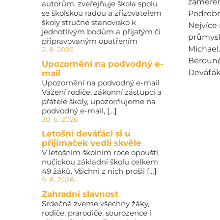
zaměření
autorům, zveřejňuje škola spolu
se školskou radou a zřizovatelem
Podrobně
školy stručné stanovisko k
Nejvíce 
jednotlivým bodům a přijatým či
průmysl
připravovaným opatřením
Michael.
2. 8. 2026
Berouně,
Upozornění na podvodný e-
Deváťáků
mail
Upozornění na podvodný e-mail
Vážení rodiče, zákonní zástupci a
přátelé školy, upozorňujeme na
podvodný e-mail, […]
30. 6. 2026
Letošní deváťáci si u
přijímaček vedli skvěle
V letošním školním roce opouští
nučickou základní školu celkem
49 žáků. Všichni z nich prošli […]
9. 6. 2026
Zahradní slavnost
Srdečně zveme všechny žáky,
rodiče, prarodiče, sourozence i