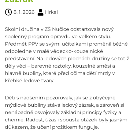
8. 1. 2026
Hrkal
Školní družina v ZŠ Nučice odstartovala nový
společný program opravdu ve velkém stylu.
Předmět PPV se svými učitelkami proměnil běžné
odpoledne v malé vědecko-kouzelnické
představení. Na ledových plochách družiny se totiž
děly věci – barevné roztoky, kouzelné směsi a
hlavně bubliny, které před očima dětí mrzly v
křehké ledové tvary.
Děti s nadšením pozorovaly, jak se z obyčejné
mýdlové bubliny stává ledový zázrak, a zároveň si
nenápadně osvojovaly základní principy fyziky a
chemie. Radost, úžas i spousta otázek byly jasným
důkazem, že učení prožitkem funguje.