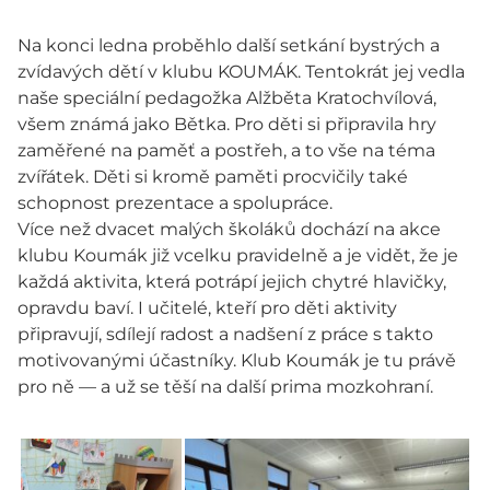
Na konci ledna proběhlo další setkání bystrých a
zvídavých dětí v klubu KOUMÁK. Tentokrát jej vedla
naše speciální pedagožka Alžběta Kratochvílová,
všem známá jako Bětka. Pro děti si připravila hry
zaměřené na paměť a postřeh, a to vše na téma
zvířátek. Děti si kromě paměti procvičily také
schopnost prezentace a spolupráce.
Více než dvacet malých školáků dochází na akce
klubu Koumák již vcelku pravidelně a je vidět, že je
každá aktivita, která potrápí jejich chytré hlavičky,
opravdu baví. I učitelé, kteří pro děti aktivity
připravují, sdílejí radost a nadšení z práce s takto
motivovanými účastníky. Klub Koumák je tu právě
pro ně — a už se těší na další prima mozkohraní.