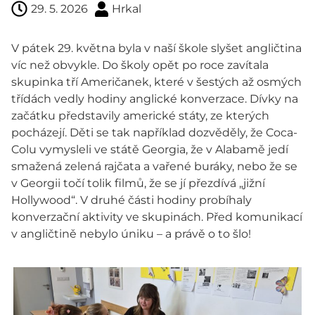
29. 5. 2026
Hrkal
V pátek 29. května byla v naší škole slyšet angličtina
víc než obvykle. Do školy opět po roce zavítala
skupinka tří Američanek, které v šestých až osmých
třídách vedly hodiny anglické konverzace. Dívky na
začátku představily americké státy, ze kterých
pocházejí. Děti se tak například dozvěděly, že Coca-
Colu vymysleli ve státě Georgia, že v Alabamě jedí
smažená zelená rajčata a vařené buráky, nebo že se
v Georgii točí tolik filmů, že se jí přezdívá „jižní
Hollywood“. V druhé části hodiny probíhaly
konverzační aktivity ve skupinách. Před komunikací
v angličtině nebylo úniku – a právě o to šlo!