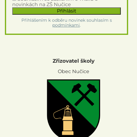
novinkách na ZŠ Nučice
Přihlášením k odběru novinek souhlasím s
podmínkami
.
Zřizovatel školy
Obec Nučice