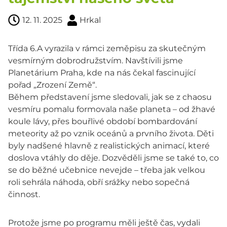
12. 11. 2025
Hrkal
Třída 6.A vyrazila v rámci zeměpisu za skutečným
vesmírným dobrodružstvím. Navštívili jsme
Planetárium Praha, kde na nás čekal fascinující
pořad „Zrození Země“.
Během představení jsme sledovali, jak se z chaosu
vesmíru pomalu formovala naše planeta – od žhavé
koule lávy, přes bouřlivé období bombardování
meteority až po vznik oceánů a prvního života. Děti
byly nadšené hlavně z realistických animací, které
doslova vtáhly do děje. Dozvěděli jsme se také to, co
se do běžné učebnice nevejde – třeba jak velkou
roli sehrála náhoda, obří srážky nebo sopečná
činnost.
Protože jsme po programu měli ještě čas, vydali