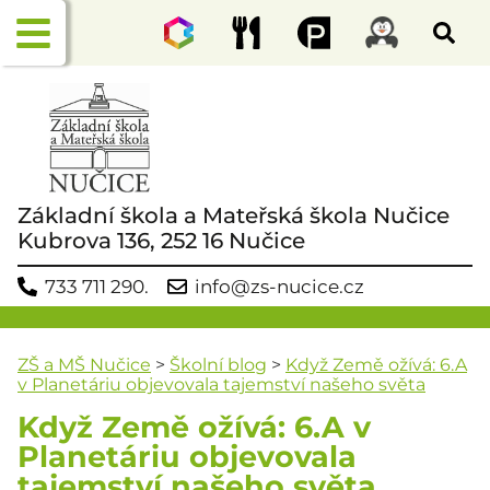
Základní škola a Mateřská škola Nučice
Kubrova 136, 252 16 Nučice
733 711 290.
info@zs-nucice.cz
ZŠ a MŠ Nučice
>
Školní blog
>
Když Země ožívá: 6.A
v Planetáriu objevovala tajemství našeho světa
Když Země ožívá: 6.A v
Planetáriu objevovala
tajemství našeho světa