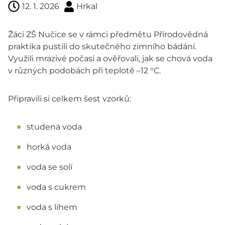
12. 1. 2026
Hrkal
Žáci ZŠ Nučice se v rámci předmětu Přírodovědná
praktika pustili do skutečného zimního bádání.
Využili mrazivé počasí a ověřovali, jak se chová voda
v různých podobách při teplotě –12 °C.
Připravili si celkem šest vzorků:
studená voda
horká voda
voda se solí
voda s cukrem
voda s lihem