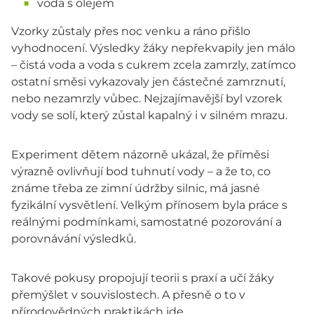
voda s olejem
Vzorky zůstaly přes noc venku a ráno přišlo
vyhodnocení. Výsledky žáky nepřekvapily jen málo
– čistá voda a voda s cukrem zcela zamrzly, zatímco
ostatní směsi vykazovaly jen částečné zamrznutí,
nebo nezamrzly vůbec. Nejzajímavější byl vzorek
vody se solí, který zůstal kapalný i v silném mrazu.
Experiment dětem názorně ukázal, že příměsi
výrazně ovlivňují bod tuhnutí vody – a že to, co
známe třeba ze zimní údržby silnic, má jasné
fyzikální vysvětlení. Velkým přínosem byla práce s
reálnými podmínkami, samostatné pozorování a
porovnávání výsledků.
Takové pokusy propojují teorii s praxí a učí žáky
přemýšlet v souvislostech. A přesně o to v
přírodovědných praktikách jde.