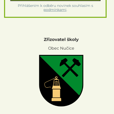
Přihlášením k odběru novinek souhlasím s
podmínkami
.
Zřizovatel školy
Obec Nučice