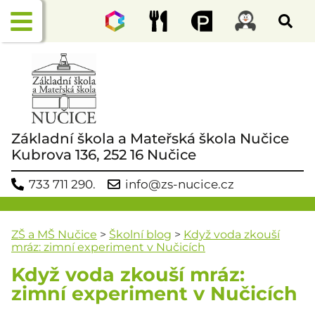
Základní škola a Mateřská škola Nučice
Kubrova 136, 252 16 Nučice
733 711 290.
info@zs-nucice.cz
ZŠ a MŠ Nučice
>
Školní blog
>
Když voda zkouší
mráz: zimní experiment v Nučicích
Když voda zkouší mráz:
zimní experiment v Nučicích