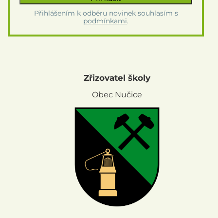
Přihlášením k odběru novinek souhlasím s
podmínkami
.
Zřizovatel školy
Obec Nučice