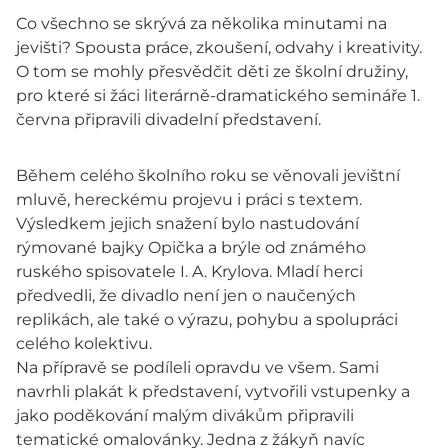
Co všechno se skrývá za několika minutami na
jevišti? Spousta práce, zkoušení, odvahy i kreativity.
O tom se mohly přesvědčit děti ze školní družiny,
pro které si žáci literárně-dramatického semináře 1.
června připravili divadelní představení.
Během celého školního roku se věnovali jevištní
mluvě, hereckému projevu i práci s textem.
Výsledkem jejich snažení bylo nastudování
rýmované bajky Opička a brýle od známého
ruského spisovatele I. A. Krylova. Mladí herci
předvedli, že divadlo není jen o naučených
replikách, ale také o výrazu, pohybu a spolupráci
celého kolektivu.
Na přípravě se podíleli opravdu ve všem. Sami
navrhli plakát k představení, vytvořili vstupenky a
jako poděkování malým divákům připravili
tematické omalovánky. Jedna z žákyň navíc