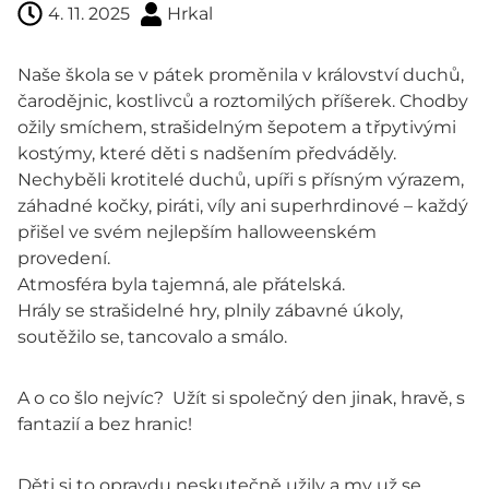
4. 11. 2025
Hrkal
Naše škola se v pátek proměnila v království duchů,
čarodějnic, kostlivců a roztomilých příšerek. Chodby
ožily smíchem, strašidelným šepotem a třpytivými
kostýmy, které děti s nadšením předváděly.
Nechyběli krotitelé duchů, upíři s přísným výrazem,
záhadné kočky, piráti, víly ani superhrdinové – každý
přišel ve svém nejlepším halloweenském
provedení.
Atmosféra byla tajemná, ale přátelská.
Hrály se strašidelné hry, plnily zábavné úkoly,
soutěžilo se, tancovalo a smálo.
A o co šlo nejvíc? Užít si společný den jinak, hravě, s
fantazií a bez hranic!
Děti si to opravdu neskutečně užily a my už se