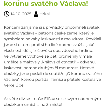
korunu svatého Václava!
14. 10. 2025
Hrkal
Koncem září jsme si s prvňáčky připomněli svátek
svatého Václava – patrona české země, který je
symbolem odvahy, laskavosti a moudrosti. Povídali
jsme si o tom, proč si ho lidé dodnes váží, a jaké
vlastnosti dělají z člověka opravdového hrdinu.
Ve výtvarné výchově se děti proměnily v malé
umělce a malovaly „královské ctnosti“ – odvahu,
laskavost, pomoc druhým či moudrost. Hotové
obrázky jsme poslali do soutěže „O korunu svatého
Václava“, kterou pořádali farníci a přátelé kostela ve
Velké Úpě.
A světe div se – naše Eliška se se svým nádherným
obrázkem umístila na 3. místě!