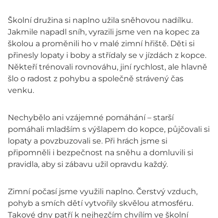
Školní družina si naplno užila sněhovou nadílku.
Jakmile napadl sníh, vyrazili jsme ven na kopec za
školou a proměnili ho v malé zimní hřiště. Děti si
přinesly lopaty i boby a střídaly se v jízdách z kopce.
Někteří trénovali rovnováhu, jiní rychlost, ale hlavně
šlo o radost z pohybu a společně strávený čas
venku.
Nechybělo ani vzájemné pomáhání – starší
pomáhali mladším s výšlapem do kopce, půjčovali si
lopaty a povzbuzovali se. Při hrách jsme si
připomněli i bezpečnost na sněhu a domluvili si
pravidla, aby si zábavu užil opravdu každý.
Zimní počasí jsme využili naplno. Čerstvý vzduch,
pohyb a smích dětí vytvořily skvělou atmosféru.
Takové dny patří k nejhezčím chvílím ve školní