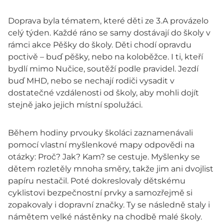
Doprava byla tématem, které děti ze 3.A provázelo
celý týden. Každé ráno se samy dostávají do školy v
rámci akce Pěšky do školy. Děti chodí opravdu
poctivě – buď pěšky, nebo na koloběžce. I ti, kteří
bydlí mimo Nučice, soutěží podle pravidel. Jezdí
buď MHD, nebo se nechají rodiči vysadit v
dostatečné vzdálenosti od školy, aby mohli dojít
stejně jako jejich místní spolužáci.
Během hodiny prvouky školáci zaznamenávali
pomocí vlastní myšlenkové mapy odpovědi na
otázky: Proč? Jak? Kam? se cestuje. Myšlenky se
dětem rozletěly mnoha směry, takže jim ani dvojlist
papíru nestačil. Poté dokreslovaly dětskému
cyklistovi bezpečnostní prvky a samozřejmě si
zopakovaly i dopravní značky. Ty se následně staly i
námětem velké nástěnky na chodbě malé školy.