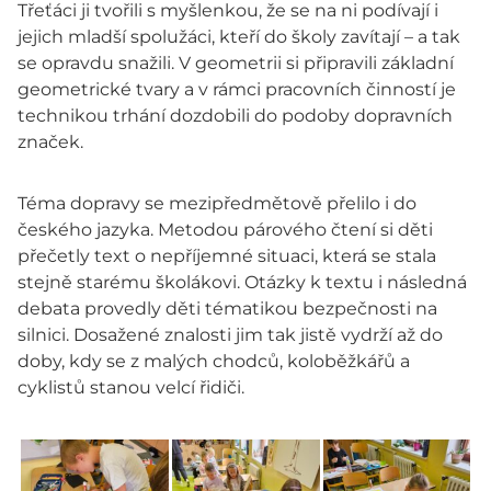
Třeťáci ji tvořili s myšlenkou, že se na ni podívají i
jejich mladší spolužáci, kteří do školy zavítají – a tak
se opravdu snažili. V geometrii si připravili základní
geometrické tvary a v rámci pracovních činností je
technikou trhání dozdobili do podoby dopravních
značek.
Téma dopravy se mezipředmětově přelilo i do
českého jazyka. Metodou párového čtení si děti
přečetly text o nepříjemné situaci, která se stala
stejně starému školákovi. Otázky k textu i následná
debata provedly děti tématikou bezpečnosti na
silnici. Dosažené znalosti jim tak jistě vydrží až do
doby, kdy se z malých chodců, koloběžkářů a
cyklistů stanou velcí řidiči.