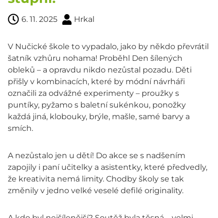
6. 11. 2025
Hrkal
V Nučické škole to vypadalo, jako by někdo převrátil
šatník vzhůru nohama! Proběhl Den šílených
obleků – a opravdu nikdo nezůstal pozadu. Děti
přišly v kombinacích, které by módní návrháři
označili za odvážné experimenty – proužky s
puntíky, pyžamo s baletní sukénkou, ponožky
každá jiná, klobouky, brýle, mašle, samé barvy a
smích.
A nezůstalo jen u dětí! Do akce se s nadšením
zapojily i paní učitelky a asistentky, které předvedly,
že kreativita nemá limity. Chodby školy se tak
změnily v jedno velké veselé defilé originality.
A kdo byl nejšílenější? Soutěž byla těsná – velmi