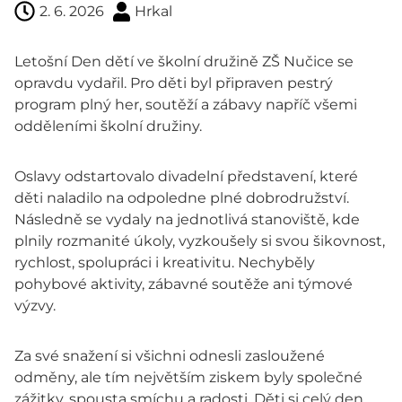
2. 6. 2026
Hrkal
Letošní Den dětí ve školní družině ZŠ Nučice se
opravdu vydařil. Pro děti byl připraven pestrý
program plný her, soutěží a zábavy napříč všemi
odděleními školní družiny.
Oslavy odstartovalo divadelní představení, které
děti naladilo na odpoledne plné dobrodružství.
Následně se vydaly na jednotlivá stanoviště, kde
plnily rozmanité úkoly, vyzkoušely si svou šikovnost,
rychlost, spolupráci i kreativitu. Nechyběly
pohybové aktivity, zábavné soutěže ani týmové
výzvy.
Za své snažení si všichni odnesli zasloužené
odměny, ale tím největším ziskem byly společné
zážitky, spousta smíchu a radosti. Děti si celý den