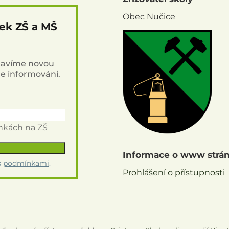
Obec Nučice
nek ZŠ a MŠ
stavíme novou
de informováni.
inkách na ZŠ
Informace o www strá
s
podmínkami
.
Prohlášení o přístupnosti