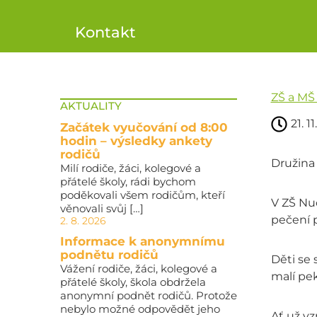
Kontakt
ZŠ a MŠ
AKTUALITY
21. 1
Začátek vyučování od 8:00
hodin – výsledky ankety
rodičů
Družina
Milí rodiče, žáci, kolegové a
přátelé školy, rádi bychom
poděkovali všem rodičům, kteří
V ZŠ Nuč
věnovali svůj […]
pečení p
2. 8. 2026
Informace k anonymnímu
podnětu rodičů
Děti se 
Vážení rodiče, žáci, kolegové a
malí pek
přátelé školy, škola obdržela
anonymní podnět rodičů. Protože
nebylo možné odpovědět jeho
Ať už vz