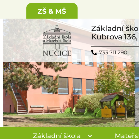
ZŠ & MŠ
Základní ško
Kubrova 136,
733 711 290.
Základní škola
Mateřs