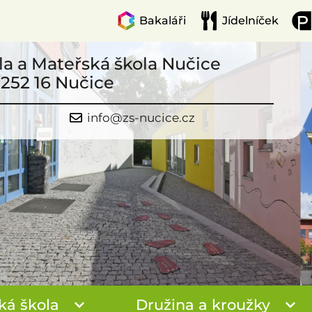
Bakaláři
Jídelníček
la a Mateřská škola Nučice
 252 16 Nučice
info@zs-nucice.cz
ká škola
Družina a kroužky