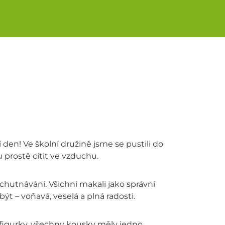
 den! Ve školní družině jsme se pustili do
 prostě cítit ve vzduchu.
ochutnávání. Všichni makali jako správní
ýt – voňavá, veselá a plná radosti.
é figurky, všechny kousky měly jedno