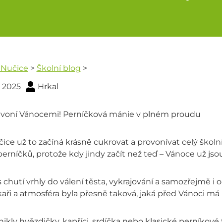
 Nučice
>
Školní blog
>
1. 2025
Hrkal
 voní Vánocemi! Perníčková mánie v plném proudu
ice už to začíná krásně cukrovat a provonívat celý školní
erníčků, protože kdy jindy začít než teď – Vánoce už jsou
s chutí vrhly do válení těsta, vykrajování a samozřejmě i 
aři a atmosféra byla přesně taková, jaká před Vánoci má b
nikly hvězdičky, kapříci, srdíčka nebo klasické perníkov