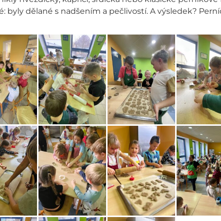
: byly dělané s nadšením a pečlivostí. A výsledek? Pern