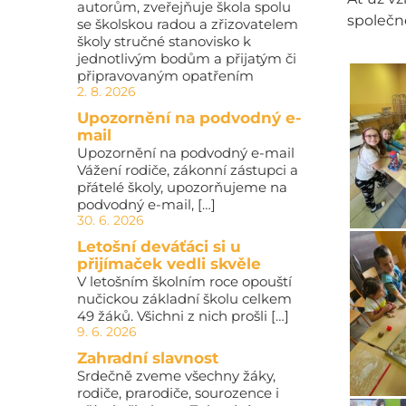
autorům, zveřejňuje škola spolu
společné
se školskou radou a zřizovatelem
školy stručné stanovisko k
jednotlivým bodům a přijatým či
připravovaným opatřením
2. 8. 2026
Upozornění na podvodný e-
mail
Upozornění na podvodný e-mail
Vážení rodiče, zákonní zástupci a
přátelé školy, upozorňujeme na
podvodný e-mail, […]
30. 6. 2026
Letošní deváťáci si u
přijímaček vedli skvěle
V letošním školním roce opouští
nučickou základní školu celkem
49 žáků. Všichni z nich prošli […]
9. 6. 2026
Zahradní slavnost
Srdečně zveme všechny žáky,
rodiče, prarodiče, sourozence i